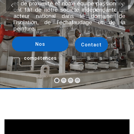
et de proximité et notre équipe passionnée
ont fait de notre société indépendante un
acteur national dans le domaine de
l’isolation, de l’échafaudage et de la
peinture.
Nos
Contact
compétences